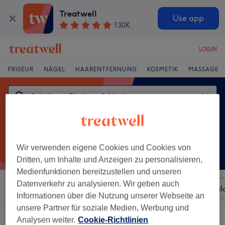
Treatwell
Use app
130K
LOGIN
FRISEUR
NÄGEL
HAARENTFERNUNG
KOSMETIK
MASSAGE
Wir verwenden eigene Cookies und Cookies von
Dritten, um Inhalte und Anzeigen zu personalisieren,
Medienfunktionen bereitzustellen und unseren
Datenverkehr zu analysieren. Wir geben auch
Sortieren nach
Beliebiger Preis
Besonderheiten
Sal
Informationen über die Nutzung unserer Webseite an
unsere Partner für soziale Medien, Werbung und
Ein Salon, der anbietet:
Analysen weiter.
Cookie-Richtlinien