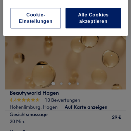
schulter-, rücken- & nackenmassage in Hohenlimburg, Hagen
Cookie-
Alle Cookies
Einstellungen
akzeptieren
Beautyworld Hagen
4,4
10 Bewertungen
Hohenlimburg, Hagen
Auf Karte anzeigen
Gesichtsmassage
29 €
20 Min.