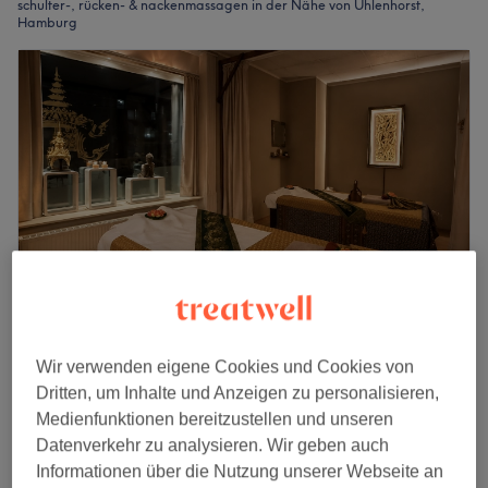
schulter-, rücken- & nackenmassagen in der Nähe von Uhlenhorst,
Hamburg
Khun Chang Thaimassage
Wir verwenden eigene Cookies und Cookies von
5,0
2 Bewertungen
Dritten, um Inhalte und Anzeigen zu personalisieren,
Uhlenhorst, Hamburg
Auf Karte anzeigen
Medienfunktionen bereitzustellen und unseren
Schulter-, Rücken- & Nackenmassage
Datenverkehr zu analysieren. Wir geben auch
ab
80 €
1 Std. - 1 Std. 30 Min.
Informationen über die Nutzung unserer Webseite an