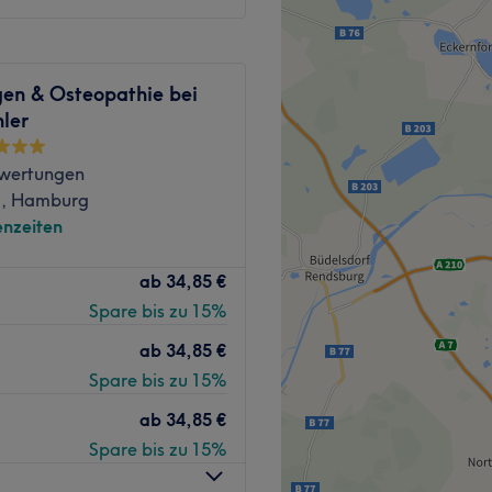
Zurück zur Salonansicht
dlichen Methoden wird das
en & Osteopathie bei
und dich in den Zustand
ler
nnung versetzen.
wertungen
g, Hamburg
nzeiten
tik & Balance.
Zurück zur Salonansicht
ab
34,85 €
haberin Anna Bitsch bietet
Spare bis zu 15%
nzept, das wissenschaftliche
zise Schönheitskorrektur
ab
34,85 €
ame ist Programm: Der
Spare bis zu 15%
er Antike für den Goldenen
ab
34,85 €
ekten Harmonie und
Spare bis zu 15%
e bringt Anna Bitsch in
 und Biologin verfügt sie