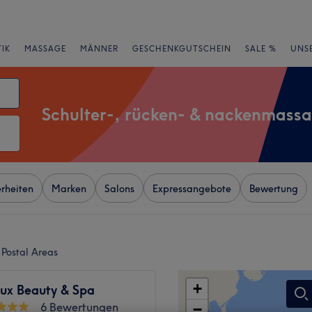
IK
MASSAGE
MÄNNER
GESCHENKGUTSCHEIN
SALE %
UNS
Schulter-, rücken- & nackenmass
rheiten
Marken
Salons
Expressangebote
Bewertung
Postal Areas
+
ux Beauty & Spa
6 Bewertungen
−