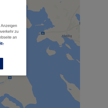
,
d Anzeigen
nverkehr zu
ebseite an
e-
n