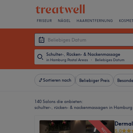
FRISEUR
NÄGEL
HAARENTFERNUNG
KOSMET
Schulter-, Rücken- & Nackenmassage
in Hamburg Postal Areas
・
Beliebiges Datum
Sortieren nach
Beliebiger Preis
Besonde
140 Salons die anbieten:
schulter-, rücken- & nackenmassagen in Hamburg 
Dermal
NEU
5,0