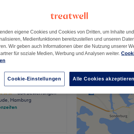
ude, Hamburg
enden eigene Cookies und Cookies von Dritten, um Inhalte un
nalisieren, Medienfunktionen bereitzustellen und unseren Date
20 €
ren. Wir geben auch Informationen über die Nutzung unserer W
artner für soziale Medien, Werbung und Analysen weiter.
Cooki
ien
Cookie-Einstellungen
Alle Cookies akzeptiere
ssage - Lattenkamp
664 Bewertungen
ude, Hamburg
nzeiten
nst du dem Alltagsstress