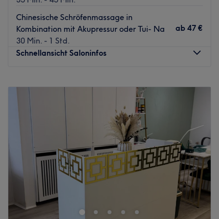
Das Team:
Chinesische Schröfenmassage in
Inhaberin Agata ist eine herzliche und erfahrene
ab
47 €
Kombination mit Akupressur oder Tui- Na
Masseurin und bringt mit viel Gefühl und Professionalität
30 Min. - 1 Std.
deinen Körper und Geist wieder in Einklang.
Schnellansicht Saloninfos
Was uns an dem Salon gefällt:
Atmosphäre: Professionell, freundlich, entspannt.
Montag
10:45
–
20:00
Expertise: Aromaölmassagen.
Dienstag
10:45
–
20:00
Produkte: Naturkosmetik, natürliche Inhaltsstoffe.
Mittwoch
10:45
–
20:00
Extras: Kostenlose Getränke.
Donnerstag
12:00
–
20:00
Zurück zur Salonansicht
Freitag
12:00
–
20:00
Samstag
12:00
–
18:00
Sonntag
Geschlossen
In Hamburg an der Wandsbeker Chaussee hat sich mit
das Team des Vital & Gesunds für Traditionelle
Chinesische Medizin und Massagen eingerichtet. Mit den
wohltuenden Massagen schenken die erfahrende