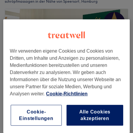
schröpfmassagen in der Nähe von Speersort, Hamburg
Wir verwenden eigene Cookies und Cookies von
Dritten, um Inhalte und Anzeigen zu personalisieren,
Medienfunktionen bereitzustellen und unseren
Datenverkehr zu analysieren. Wir geben auch
Informationen über die Nutzung unserer Webseite an
unsere Partner für soziale Medien, Werbung und
Agata Massagestudio
Analysen weiter.
Cookie-Richtlinien
5,0
519 Bewertungen
Innenstadt, Hamburg
Auf Karte anzeigen
Cookie-
Alle Cookies
Schröpfen
Einstellungen
akzeptieren
ab
62 €
30 Min. - 1 Std.
Schnellansicht Saloninfos