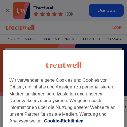
Treatwell
Use app
130K
LOGIN
FRISEUR
NÄGEL
HAARENTFERNUNG
KOSMETIK
MASSAGE
Wir verwenden eigene Cookies und Cookies von
Dritten, um Inhalte und Anzeigen zu personalisieren,
Medienfunktionen bereitzustellen und unseren
Datenverkehr zu analysieren. Wir geben auch
Sortieren nach
Besonderheiten
Marken
Salons
E
Informationen über die Nutzung unserer Webseite an
unsere Partner für soziale Medien, Werbung und
Analysen weiter.
Cookie-Richtlinien
Ein Salon, der anbietet:
schröpfmassage in Altstadt, Koblenz