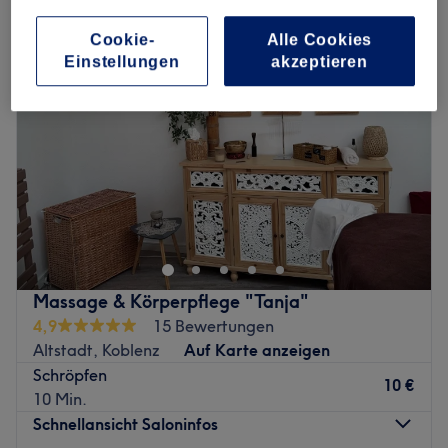
Cookie-
Alle Cookies
Einstellungen
akzeptieren
Massage & Körperpflege "Tanja"
4,9
15 Bewertungen
Altstadt, Koblenz
Auf Karte anzeigen
Schröpfen
10 €
10 Min.
Schnellansicht Saloninfos