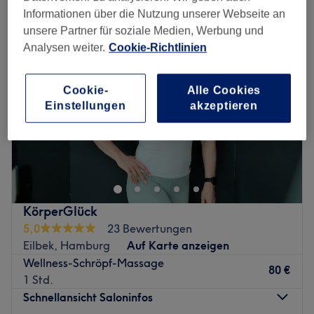
Informationen über die Nutzung unserer Webseite an
unsere Partner für soziale Medien, Werbung und
Analysen weiter.
Cookie-Richtlinien
Cookie-
Alle Cookies
Einstellungen
akzeptieren
KörperGlück
5,0
23 Bewertungen
Eilbek, Hamburg
Auf Karte anzeigen
Wellness-Schröpf-Massage
80 €
1 Std.
Schnellansicht Saloninfos