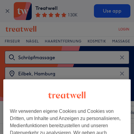
Treatwell
Use app
130K
LOGIN
FRISEUR
NÄGEL
HAARENTFERNUNG
KOSMETIK
MASSAGE
Wir verwenden eigene Cookies und Cookies von
Sortieren nach
Beliebiger Preis
Besonderheiten
Sal
Dritten, um Inhalte und Anzeigen zu personalisieren,
Medienfunktionen bereitzustellen und unseren
2 Salons die anbieten:
schröpfmassagen in Eilbek, Hamburg
Datenverkehr zu analysieren. Wir geben auch