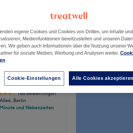
6 Bewertungen
l, Brandenburg
enden eigene Cookies und Cookies von Dritten, um Inhalte un
nd Förderung der
nalisieren, Medienfunktionen bereitzustellen und unseren Date
120 €
ren. Wir geben auch Informationen über die Nutzung unserer W
artner für soziale Medien, Werbung und Analysen weiter.
Cooki
ien
Cookie-Einstellungen
Alle Cookies akzeptiere
e studio „Harmonie“
188 Bewertungen
Allee, Berlin
 Minute und Nebenzeiten
minuten entfernt des