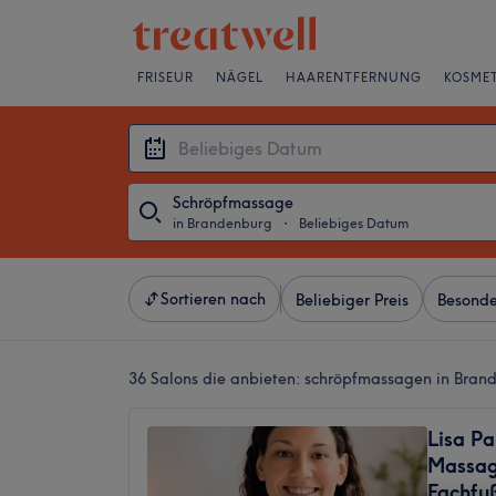
FRISEUR
NÄGEL
HAARENTFERNUNG
KOSMET
Schröpfmassage
in Brandenburg
・
Beliebiges Datum
Sortieren nach
Beliebiger Preis
Besonde
36 Salons die anbieten:
schröpfmassagen in Bran
Lisa Pa
Massag
Fachfu