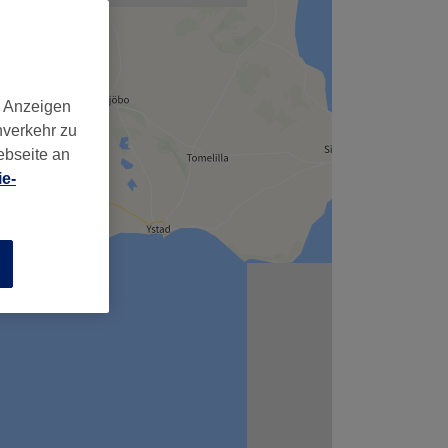
d Anzeigen
nverkehr zu
ebseite an
e-
n