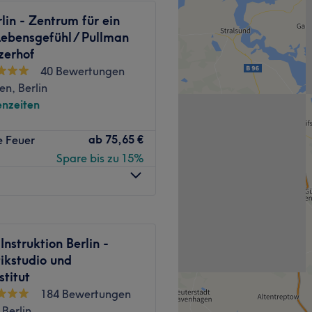
5 Gehminuten vom Studio
lin - Zentrum für ein
ebensgefühl / Pullman
zerhof
jeder Kunde wohl und gut
40 Bewertungen
ie sich die Zeit nimmt, um die
en, Berlin
verstehen und
nzeiten
 Behandlung erhalten. Hier
platz, erwartet dich bei
ussisch gesprochen.
ab
75,65 €
e Feuer
eit vom hektischen Alltag.
Spare bis zu 15%
er Wunsch nach
e und genießt wohltuende
.
ion Nollendorfplatz in nur
Instruktion Berlin -
Zurück zur Salonansicht
ikstudio und
stitut
184 Bewertungen
nen Thai-Wellness-
 Berlin