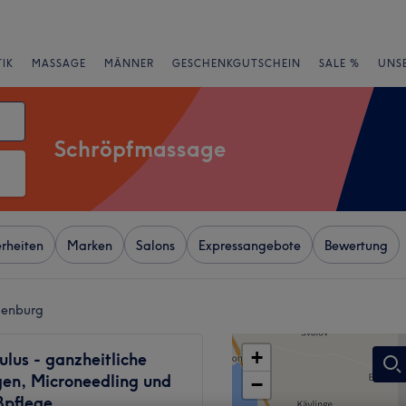
IK
MASSAGE
MÄNNER
GESCHENKGUTSCHEIN
SALE %
UNS
Schröpfmassage
rheiten
Marken
Salons
Expressangebote
Bewertung
denburg
+
ulus - ganzheitliche
en, Microneedling und
−
ßpflege