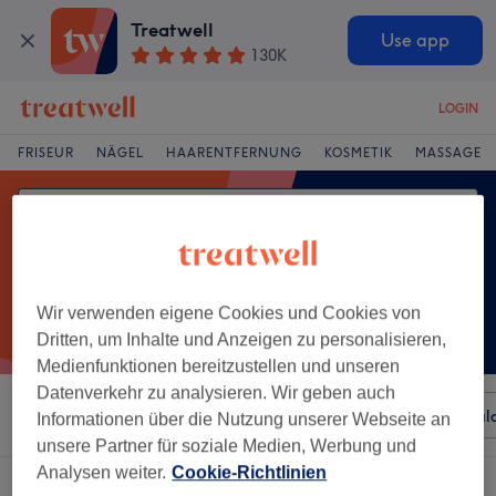
Treatwell
Use app
130K
LOGIN
FRISEUR
NÄGEL
HAARENTFERNUNG
KOSMETIK
MASSAGE
Wir verwenden eigene Cookies und Cookies von
Dritten, um Inhalte und Anzeigen zu personalisieren,
Medienfunktionen bereitzustellen und unseren
Datenverkehr zu analysieren. Wir geben auch
Sortieren nach
Beliebiger Preis
Besonderheiten
Sal
Informationen über die Nutzung unserer Webseite an
unsere Partner für soziale Medien, Werbung und
Analysen weiter.
Cookie-Richtlinien
Ein Salon, der anbietet:
schröpfmassage in Friedrichshagen, Berlin