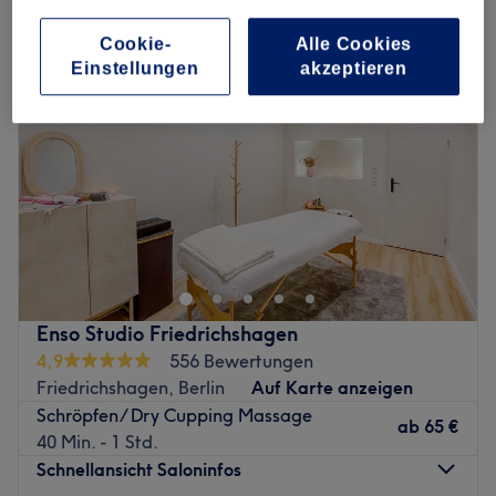
Cookie-
Alle Cookies
Einstellungen
akzeptieren
Enso Studio Friedrichshagen
4,9
556 Bewertungen
Friedrichshagen, Berlin
Auf Karte anzeigen
Schröpfen/ Dry Cupping Massage
ab
65 €
40 Min. - 1 Std.
Schnellansicht Saloninfos