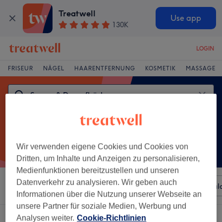
Treatwell
Use app
130K
LOGIN
FRISEUR
NÄGEL
HAARENTFERNUNG
KOSMETIK
MASSAGE
Wir verwenden eigene Cookies und Cookies von
Dritten, um Inhalte und Anzeigen zu personalisieren,
Medienfunktionen bereitzustellen und unseren
Datenverkehr zu analysieren. Wir geben auch
Sortieren nach
Beliebiger Preis
Besonderheiten
Sal
Informationen über die Nutzung unserer Webseite an
unsere Partner für soziale Medien, Werbung und
Ein Salon, der anbietet:
sauna & dampfbäder in Hannover
Analysen weiter.
Cookie-Richtlinien