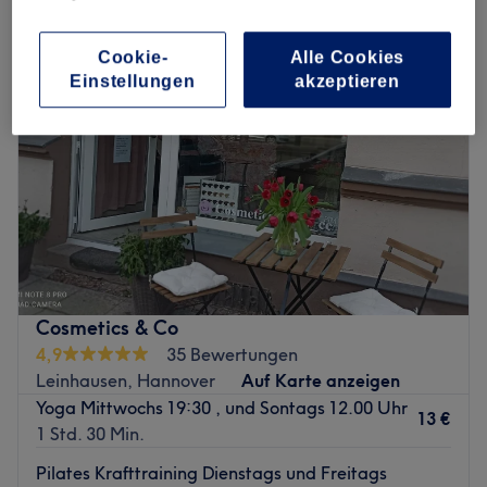
Cookie-
Alle Cookies
Einstellungen
akzeptieren
Cosmetics & Co
4,9
35 Bewertungen
Leinhausen, Hannover
Auf Karte anzeigen
Yoga Mittwochs 19:30 , und Sontags 12.00 Uhr
13 €
1 Std. 30 Min.
Pilates Krafttraining Dienstags und Freitags