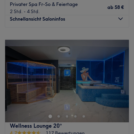
Privater Spa Fr-So & Feiertage
ab
58 €
2 Std. - 4 Std.
Schnellansicht Saloninfos
Montag
09:00
–
22:00
Dienstag
09:00
–
23:00
Mittwoch
09:00
–
23:00
Donnerstag
09:00
–
23:00
Freitag
09:00
–
23:00
Samstag
09:00
–
23:00
Sonntag
09:00
–
23:00
Wir sind ein internationales Team, das traditionelle
Massage- und Kosmetik-Techniken auf moderner Art
praktiziert. Unsere Leidenschaft für Wellness bringt uns
stets dazu, bestehende Behandlungsmethoden aus
verschiedenen Kulturen neu zu kombinieren und zu
Wellness Lounge 20°
interpretieren.
4,7
117 Bewertungen