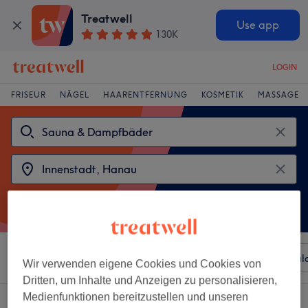
Treatwell
Use app
130K
LOGIN
FRISEUR
NÄGEL
HAARENTFERNUNG
KOSMETIK
MASSAGE
Sortieren nach
Beliebiger Preis
Besonderheiten
Sal
Wir verwenden eigene Cookies und Cookies von
Dritten, um Inhalte und Anzeigen zu personalisieren,
Medienfunktionen bereitzustellen und unseren
2 Salons die anbieten:
sauna & dampfbäder in Innenstadt, Hanau