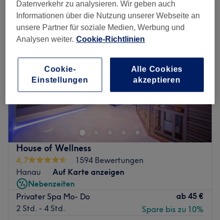
Datenverkehr zu analysieren. Wir geben auch
Informationen über die Nutzung unserer Webseite an
unsere Partner für soziale Medien, Werbung und
Analysen weiter.
Cookie-Richtlinien
Cookie-
Alle Cookies
Einstellungen
akzeptieren
House of Wellness
4,7
1594 Bewertungen
Hanau
Auf Karte anzeigen
Nebenzeiten
ab
45 €
Privater Spa Mo- Do
2 Std. - 4 Std.
Spare bis zu 10%