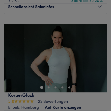
1 Std.
Spare bis zu 20%
Schnellansicht Saloninfos
Montag
10:00
–
20:00
Dienstag
10:00
–
20:00
Mittwoch
10:00
–
20:00
Donnerstag
10:00
–
20:00
Freitag
10:00
–
20:00
Samstag
10:00
–
20:00
Sonntag
Geschlossen
Luxus für Haut und Haare: Im Salon Samira Miss - Friseur
& Beautysalon, am U-Bahnhof Ritterstraße in Hamburg
Wandsbek erleben Sie Friseurhandwerk auf höchstem
Niveau. Friseurmeisterin und Diplom Coloristin Samira
Saeidi hat mit ihrem wunderschönen, stilvollen Salon in
KörperGlück
der Wandsbeker Chaussee 123 eine wahre Wohlfühloase
5,0
23 Bewertungen
geschaffen. Zusammen mit Ihrem professionellen Team
Eilbek, Hamburg
Auf Karte anzeigen
überzeugt Sie mit inspirierender Kreativität bei