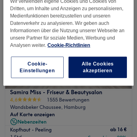
Wir verwenden eigene Cookies und Cookies von
Dritten, um Inhalte und Anzeigen zu personalisieren,
Medienfunktionen bereitzustellen und unseren
Datenverkehr zu analysieren. Wir geben auch
Informationen über die Nutzung unserer Webseite an
unsere Partner für soziale Medien, Werbung und
Analysen weiter.
Cookie-Richtlinien
Cookie-
Alle Cookies
Einstellungen
akzeptieren
Samira Miss - Friseur & Beautysalon
4,6
1555 Bewertungen
Wandsbeker Chaussee, Hamburg
Auf Karte anzeigen
Nebenzeiten
ab
16 €
Kopfhaut - Peeling