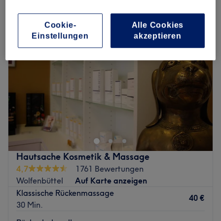
rückenbehandlungen in Wolfenbüttel, Sachsen-Anhalt
Cookie-
Alle Cookies
Einstellungen
akzeptieren
Hautsache Kosmetik & Massage
4,7
1761 Bewertungen
Wolfenbüttel
Auf Karte anzeigen
Klassische Rückenmassage
40 €
30 Min.