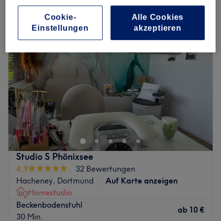
rückenbehandlungen in Stadtbezirk Hörde, Dortmund
Cookie-
Alle Cookies
Einstellungen
akzeptieren
Studio S Phönixsee
4,9
32 Bewertungen
Hacheney, Dortmund
Auf Karte anzeigen
Homestudio
Beckenbodenstuhl
ab
10 €
30 Min.