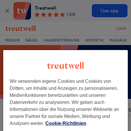
Treatwell
Use app
130K
LOGIN
FRISEUR
NÄGEL
HAARENTFERNUNG
KOSMETIK
MASSAGE
Wir verwenden eigene Cookies und Cookies von
Dritten, um Inhalte und Anzeigen zu personalisieren,
Medienfunktionen bereitzustellen und unseren
Datenverkehr zu analysieren. Wir geben auch
Informationen über die Nutzung unserer Webseite an
Sortieren nach
Beliebiger Preis
Marken
Salons
E
unsere Partner für soziale Medien, Werbung und
Analysen weiter.
Cookie-Richtlinien
Ein Salon, der anbietet: