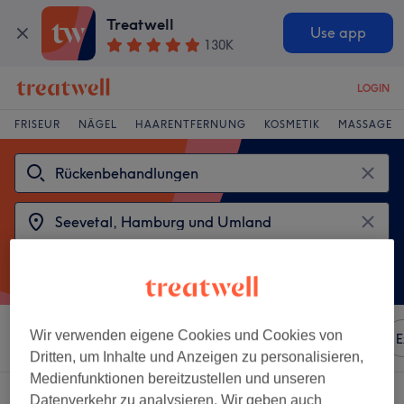
Treatwell
Use app
130K
LOGIN
FRISEUR
NÄGEL
HAARENTFERNUNG
KOSMETIK
MASSAGE
Wir verwenden eigene Cookies und Cookies von
Sortieren nach
Besonderheiten
Marken
Salons
E
Dritten, um Inhalte und Anzeigen zu personalisieren,
Medienfunktionen bereitzustellen und unseren
2 Salons die anbieten:
Datenverkehr zu analysieren. Wir geben auch