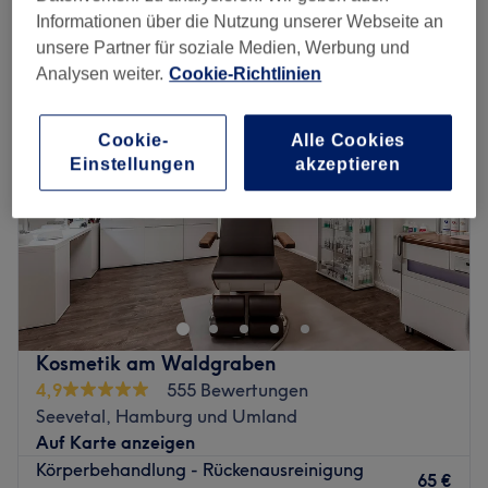
rückenbehandlungen in der Nähe von Seevetal, Hamburg und
Informationen über die Nutzung unserer Webseite an
Umland
unsere Partner für soziale Medien, Werbung und
Analysen weiter.
Cookie-Richtlinien
Cookie-
Alle Cookies
Einstellungen
akzeptieren
Kosmetik am Waldgraben
4,9
555 Bewertungen
Seevetal, Hamburg und Umland
Auf Karte anzeigen
Körperbehandlung - Rückenausreinigung
65 €