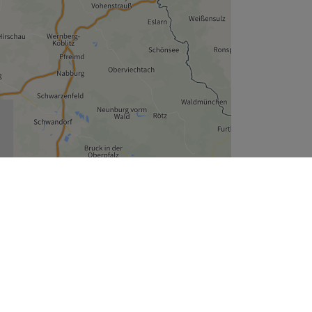
Leaflet
| ©
OpenStreetMap
contributors
Unternehmen