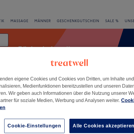
IK
MASSAGE
MÄNNER
GESCHENKGUTSCHEIN
SALE %
UNS
Rückenbehandlungen
enden eigene Cookies und Cookies von Dritten, um Inhalte un
e
Bewertung
nalisieren, Medienfunktionen bereitzustellen und unseren Date
ren. Wir geben auch Informationen über die Nutzung unserer W
artner für soziale Medien, Werbung und Analysen weiter.
Cooki
ien
+
−
Cookie-Einstellungen
Alle Cookies akzeptiere