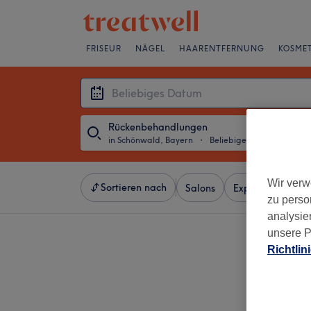
FRISEUR
NÄGEL
HAARENTFERNUNG
KOSMET
Rückenbehandlungen
in Schönwald, Bayern
・
Beliebiges Datum
Wir verw
Sortieren nach
Salons
Expressangebot
zu perso
analysie
unsere P
Richtlin