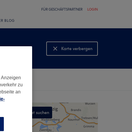
FÜR GESCHÄFTSPARTNER
LOGIN
ER BLOG
Karte verbergen
Karte anzeigen
d Anzeigen
nverkehr zu
ebseite an
e-
In diesem Gebiet suchen
,
n