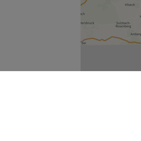
ern
Schönwald
>
ecke
Geschäftspartner