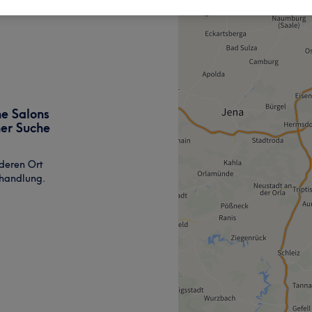
ne Salons
ner Suche
deren Ort
ehandlung.