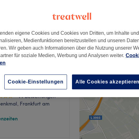
straße, Frankfurt am Main
enden eigene Cookies und Cookies von Dritten, um Inhalte un
nalisieren, Medienfunktionen bereitzustellen und unseren Date
omplett
269 €
ren. Wir geben auch Informationen über die Nutzung unserer W
artner für soziale Medien, Werbung und Analysen weiter.
Cooki
ien
Cookie-Einstellungen
Alle Cookies akzeptiere
low Cosmetics
11 Bewertungen
enkmal, Frankfurt am
nzeiten
Nicht bei RivaDerma