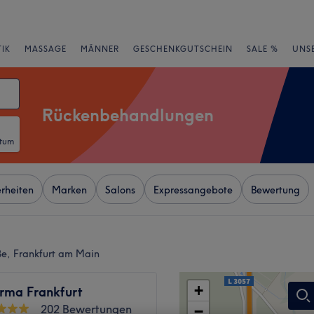
IK
MASSAGE
MÄNNER
GESCHENKGUTSCHEIN
SALE %
UNS
Rückenbehandlungen
atum
rheiten
Marken
Salons
Expressangebote
Bewertung
ße, Frankfurt am Main
+
rma Frankfurt
202 Bewertungen
−