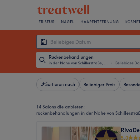
FRISEUR
NÄGEL
HAARENTFERNUNG
KOSMET
Rückenbehandlungen
in der Nähe von Schillerstraße, Frankfurt am Main
・
Beliebiges D
Sortieren nach
Beliebiger Preis
Besonde
14 Salons die anbieten:
rückenbehandlungen in der Nähe von Schillerstra
RivaDe
5,0