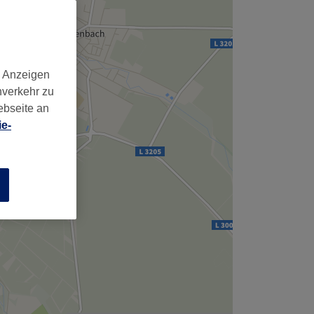
,
d Anzeigen
nverkehr zu
ebseite an
e-
n