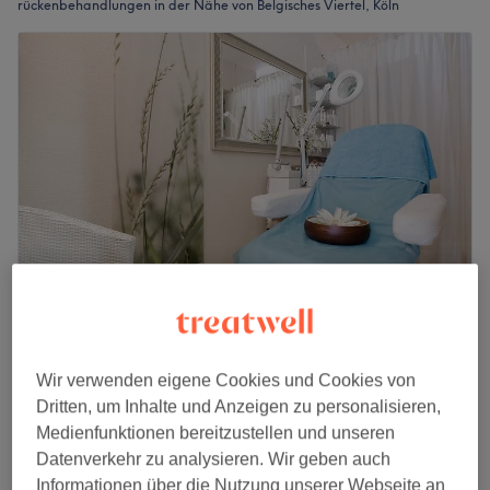
rückenbehandlungen in der Nähe von Belgisches Viertel, Köln
Kosmetik Studio Evers
4,4
254 Bewertungen
Wir verwenden eigene Cookies und Cookies von
Neustadt-Nord, Köln
Auf Karte anzeigen
Dritten, um Inhalte und Anzeigen zu personalisieren,
Körperbehandlung - Thalgo Rückenbehandlung
Medienfunktionen bereitzustellen und unseren
40 €
1
Datenverkehr zu analysieren. Wir geben auch
45 Min.
Informationen über die Nutzung unserer Webseite an