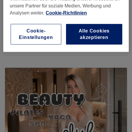
unsere Partner für soziale Medien, Werbung und
Herren - Rückenbehandlung
49 €
Analysen weiter.
Cookie-Richtlinien
1 Std.
Körperbehandlung - Thalgo Rückenbehandlung
Cookie-
Alle Cookies
49 €
2
Einstellungen
akzeptieren
1 Std.
Schnellansicht Saloninfos
Montag
14:00
–
19:00
Dienstag
10:00
–
19:00
Mittwoch
10:00
–
19:00
Donnerstag
10:00
–
19:00
Freitag
10:00
–
19:00
Samstag
10:00
–
19:00
Sonntag
Geschlossen
Deine Schönheit ist kostbar und einzigartig! Hast du
schon mal erlebt, wie es sich anfühlt, wenn sie genau so