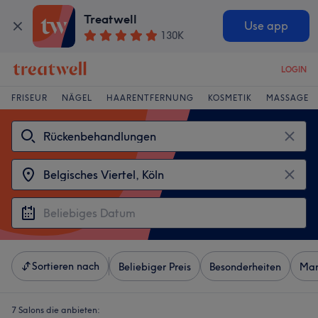
Treatwell
Use app
130K
LOGIN
FRISEUR
NÄGEL
HAARENTFERNUNG
KOSMETIK
MASSAGE
Sortieren nach
Beliebiger Preis
Besonderheiten
Mar
7 Salons die anbieten: