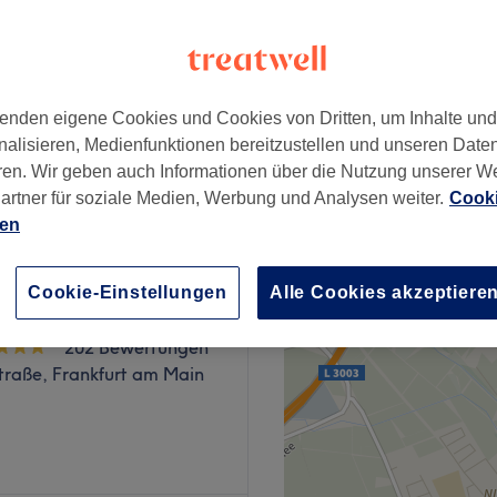
enkmal, Frankfurt am
nzeiten
enden eigene Cookies und Cookies von Dritten, um Inhalte un
nalisieren, Medienfunktionen bereitzustellen und unseren Date
ab
46,75 €
ren. Wir geben auch Informationen über die Nutzung unserer W
Spare bis zu 15%
artner für soziale Medien, Werbung und Analysen weiter.
Cooki
ien
Cookie-Einstellungen
Alle Cookies akzeptiere
rma Frankfurt
202 Bewertungen
straße, Frankfurt am Main
ain dreht sich alles um