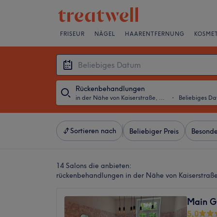
FRISEUR
NÄGEL
HAARENTFERNUNG
KOSMET
Rückenbehandlungen
in der Nähe von Kaiserstraße, Frankfurt am Main
・
Beliebiges D
Sortieren nach
Beliebiger Preis
Besonde
14 Salons die anbieten:
rückenbehandlungen in der Nähe von Kaiserstraße
Main G
5,0