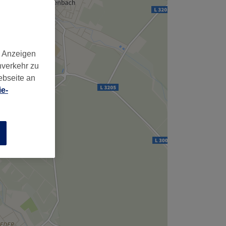
,
d Anzeigen
nverkehr zu
ebseite an
e-
n