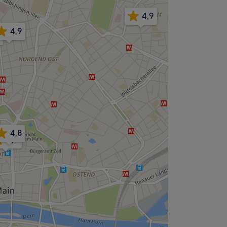
4,9
4,9
4,8
,9
4,9