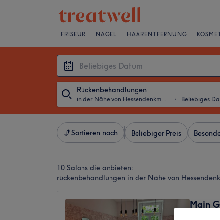
FRISEUR
NÄGEL
HAARENTFERNUNG
KOSMET
Rückenbehandlungen
in der Nähe von Hessendenkmal, Frankfurt am Main
・
Beliebiges D
Sortieren nach
Beliebiger Preis
Besonde
10 Salons die anbieten:
rückenbehandlungen in der Nähe von Hessendenk
Main G
5,0