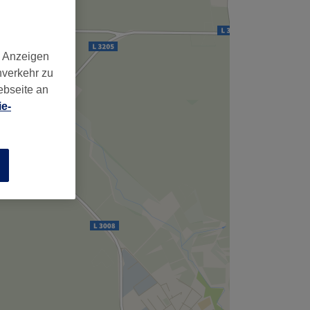
,
d Anzeigen
nverkehr zu
ebseite an
e-
n