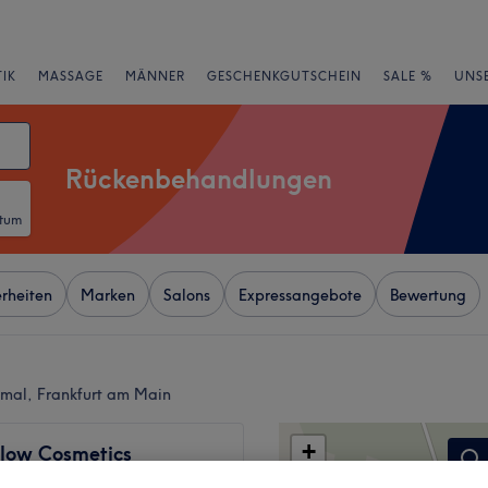
IK
MASSAGE
MÄNNER
GESCHENKGUTSCHEIN
SALE %
UNS
Rückenbehandlungen
atum
rheiten
Marken
Salons
Expressangebote
Bewertung
mal, Frankfurt am Main
+
low Cosmetics
12 Bewertungen
−