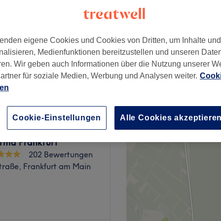
enkmal, Frankfurt am
nzeiten
enden eigene Cookies und Cookies von Dritten, um Inhalte un
nalisieren, Medienfunktionen bereitzustellen und unseren Date
ren. Wir geben auch Informationen über die Nutzung unserer W
ab
46,75 €
artner für soziale Medien, Werbung und Analysen weiter.
Cooki
Spare bis zu 15%
ien
Cookie-Einstellungen
Alle Cookies akzeptiere
rma Frankfurt
202 Bewertungen
straße, Frankfurt am Main
ain dreht sich alles um