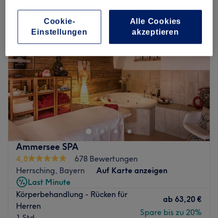
Cookie-
Alle Cookies
Einstellungen
akzeptieren
Ammersee SPA
4,8
678 Bewertungen
Herrsching, Bayern
Auf Karte anzeigen
Last Minute
Körperbehandlung - Rücken für
ab
63,20 €
Herren
Spare bis zu 20%
1 Std.