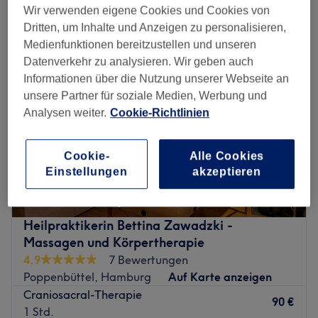
rückenbehandlungen in der Nähe von Wellingsbüttel, Hamburg
Wir verwenden eigene Cookies und Cookies von
Dritten, um Inhalte und Anzeigen zu personalisieren,
Medienfunktionen bereitzustellen und unseren
Datenverkehr zu analysieren. Wir geben auch
Informationen über die Nutzung unserer Webseite an
unsere Partner für soziale Medien, Werbung und
Analysen weiter.
Cookie-Richtlinien
Cookie-
Alle Cookies
Einstellungen
akzeptieren
Heilpraktikerin Bettina Zawadzki -
Massagen und Körpertherapie
4,9
7 Bewertungen
Poppenbüttel, Hamburg
Auf Karte anzeigen
Craniosacral-Therapie
90 €
1 Std.