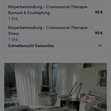
Körperbehandlung - Craniosacral-Therapie
90 €
Burnout & Erschöpfung
1 Std.
Körperbehandlung - Craniosacral-Therapie
90 €
Stress
1 Std.
Schnellansicht Saloninfos
Montag
Geschlossen
Dienstag
Geschlossen
Mittwoch
Geschlossen
Donnerstag
09:00
–
14:00
Freitag
09:00
–
14:00
Samstag
Geschlossen
Sonntag
Geschlossen
Dein erster Termin in meiner Praxis?
Du erhältst 10%