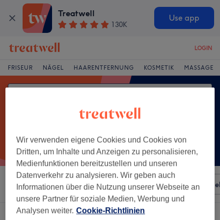
Treatwell
Use app
130K
LOGIN
FRISEUR
NÄGEL
HAARENTFERNUNG
KOSMETIK
MASSAGE
Wir verwenden eigene Cookies und Cookies von
Dritten, um Inhalte und Anzeigen zu personalisieren,
Medienfunktionen bereitzustellen und unseren
Datenverkehr zu analysieren. Wir geben auch
Sortieren nach
Besonderheiten
Salons
Expressange
Informationen über die Nutzung unserer Webseite an
unsere Partner für soziale Medien, Werbung und
Analysen weiter.
Cookie-Richtlinien
Ein Salon, der anbietet: