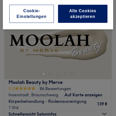
rückenbehandlungen in Innenstadt, Braunschweig
Cookie-
Alle Cookies
Einstellungen
akzeptieren
Moolah Beauty by Merve
5,0
86 Bewertungen
Innenstadt, Braunschweig
Auf Karte anzeigen
Körperbehandlung - Rückenausreinigung
139 €
1 Std.
Schnellansicht Saloninfos