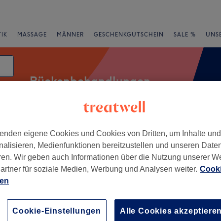
IK
MASSAGE
MÄNNER
GESCHENKGUTSCHEIN
SALE %
UNS
Rückenbehandlungen
enden eigene Cookies und Cookies von Dritten, um Inhalte un
Expressangebote
Bewertung
nalisieren, Medienfunktionen bereitzustellen und unseren Date
ren. Wir geben auch Informationen über die Nutzung unserer W
r Nähe von Bochum
artner für soziale Medien, Werbung und Analysen weiter.
Cooki
ien
+
ik & Fußpflegestudio
−
Cookie-Einstellungen
Alle Cookies akzeptiere
3 Bewertungen