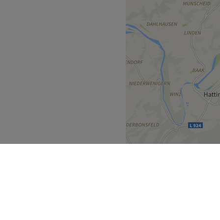
freundlichen und
rekt wohlfühlen kannst. Mit
umfassend beraten und die
ieten.
nend.
e, Fußpflege,
, Körperbehandlungen.
Zurück zur Salonansicht