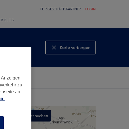
FÜR GESCHÄFTSPARTNER
LOGIN
ER BLOG
Karte verbergen
Karte anzeigen
d Anzeigen
nverkehr zu
ebseite an
e-
In diesem Gebiet suchen
n
,