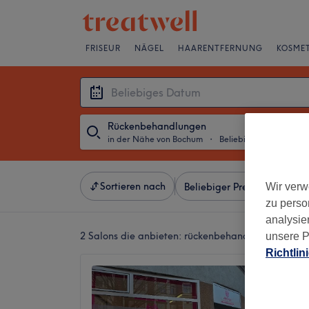
FRISEUR
NÄGEL
HAARENTFERNUNG
KOSMET
Rückenbehandlungen
in der Nähe von Bochum
・
Beliebiges Datum
Sortieren nach
Wir verw
Beliebiger Preis
Salons
zu perso
analysie
2 Salons die anbieten:
rückenbehandlungen in de
unsere P
Richtlin
Kosmet
Probst
3,7