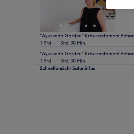
"Ayurveda Garden" Kräuterstempel Beha
1 Std. - 1 Std. 30 Min.
"Ayurveda Garden" Kräuterstempel Beha
1 Std. - 1 Std. 30 Min.
Schnellansicht Saloninfos
Montag
10:00
–
18:30
Dienstag
10:00
–
18:00
Mittwoch
10:00
–
18:30
Donnerstag
10:00
–
18:00
Freitag
10:00
–
18:30
Samstag
09:30
–
14:00
Sonntag
Geschlossen