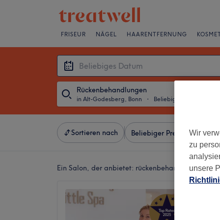
FRISEUR
NÄGEL
HAARENTFERNUNG
KOSMET
Rückenbehandlungen
in Alt-Godesberg, Bonn
・
Beliebiges Datum
Sortieren nach
Wir verw
Beliebiger Preis
Salons
zu perso
analysie
Ein Salon, der anbietet:
rückenbehandlungen in A
unsere P
Richtlin
Little 
5,0
Bad God