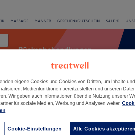
IK
MASSAGE
MÄNNER
GESCHENKGUTSCHEIN
SALE %
UNS
Rückenbehandlungen
enden eigene Cookies und Cookies von Dritten, um Inhalte un
Expressangebote
Bewertung
nalisieren, Medienfunktionen bereitzustellen und unseren Date
ren. Wir geben auch Informationen über die Nutzung unserer W
lt-Godesberg, Bonn
artner für soziale Medien, Werbung und Analysen weiter.
Cooki
ien
+
Spa - Bonn
549 Bewertungen
−
Cookie-Einstellungen
Alle Cookies akzeptiere
esberg, Bonn