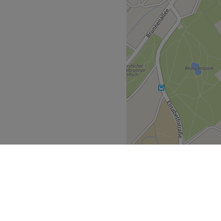
Treatments und Massagen
glichen in deinen Alltag
d Sorgfalt so
ier kannst du neue Energie
t die Slimyonik®
zugs zu strafferer Haut bei
Zurück zur Salonansicht