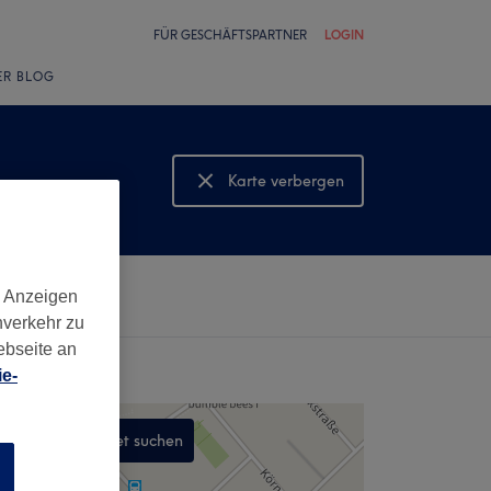
FÜR GESCHÄFTSPARTNER
LOGIN
ER BLOG
Karte verbergen
Karte anzeigen
d Anzeigen
nverkehr zu
ebseite an
e-
In diesem Gebiet suchen
n
,