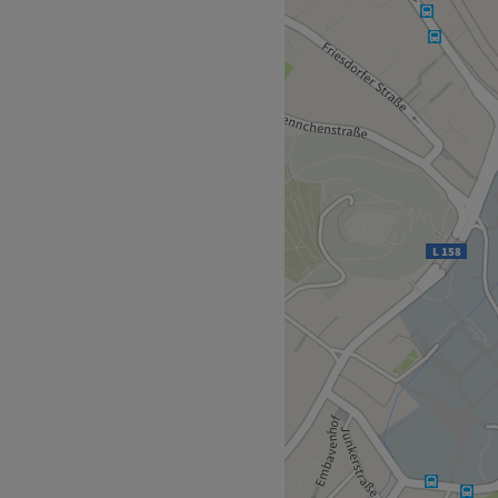
 eine Oase der Ruhe. Beauty
usiven sowie persönlichen
ne Auszeit und buche dir
ompliziert online oder via
ch zwei stilvoll
smetikbehandlung mit
r Beauty Lounge - Bonn
chwertigen Aromaölen
sonders breiten, beheizbaren