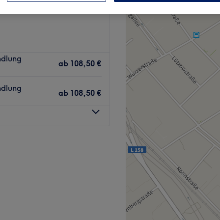
ndlung
ab
108,50 €
ndlung
ab
108,50 €