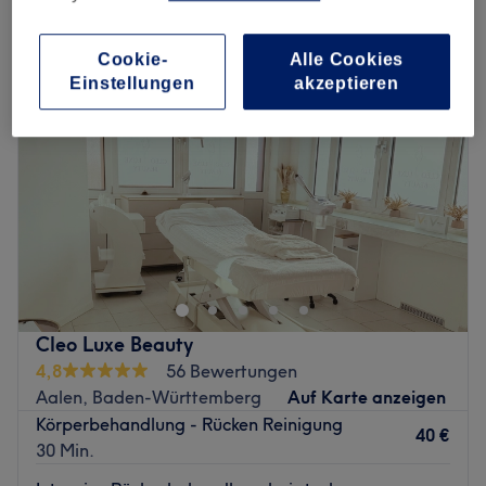
rückenbehandlungen in Aalen, Baden-Württemberg
Cookie-
Alle Cookies
Einstellungen
akzeptieren
Cleo Luxe Beauty
4,8
56 Bewertungen
Aalen, Baden-Württemberg
Auf Karte anzeigen
Körperbehandlung - Rücken Reinigung
40 €
30 Min.