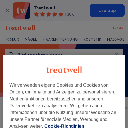
Treatwell
Use app
130K
LOGIN
FRISEUR
NÄGEL
HAARENTFERNUNG
KOSMETIK
MASSAGE
Wir verwenden eigene Cookies und Cookies von
Dritten, um Inhalte und Anzeigen zu personalisieren,
Medienfunktionen bereitzustellen und unseren
Datenverkehr zu analysieren. Wir geben auch
Sortieren nach
Beliebiger Preis
Salons
Expressange
Informationen über die Nutzung unserer Webseite an
unsere Partner für soziale Medien, Werbung und
Ein Salon, der anbietet:
Analysen weiter.
Cookie-Richtlinien