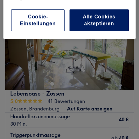
Cookie-
Alle Cookies
Einstellungen
akzeptieren
Lebensoase - Zossen
5,0
41 Bewertungen
Zossen, Brandenburg
Auf Karte anzeigen
Handreflexzonenmassage
40 €
30 Min.
Triggerpunktmassage
ab
40 €