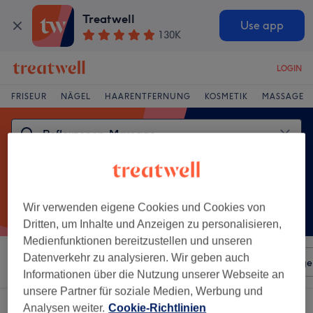
Treatwell
Use app
130K
LOGIN
FRISEUR
NÄGEL
HAARENTFERNUNG
KOSMETIK
MASSAGE
Wir verwenden eigene Cookies und Cookies von
Dritten, um Inhalte und Anzeigen zu personalisieren,
Medienfunktionen bereitzustellen und unseren
Datenverkehr zu analysieren. Wir geben auch
Sortieren nach
Beliebiger Preis
Salons
Expressange
Informationen über die Nutzung unserer Webseite an
unsere Partner für soziale Medien, Werbung und
Ein Salon, der anbietet:
reflexzonen-massage in Zossen, Brandenburg
Analysen weiter.
Cookie-Richtlinien