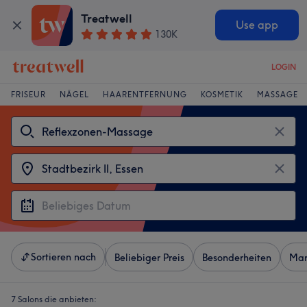
Treatwell
Use app
130K
LOGIN
FRISEUR
NÄGEL
HAARENTFERNUNG
KOSMETIK
MASSAGE
Sortieren nach
Beliebiger Preis
Besonderheiten
Mar
7 Salons die anbieten: