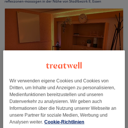
reflexzonen-massagen in der Nähe von Stadtbezirk II, Essen
Wir verwenden eigene Cookies und Cookies von
Dritten, um Inhalte und Anzeigen zu personalisieren,
Melody Wellness Studio
Medienfunktionen bereitzustellen und unseren
4,8
361 Bewertungen
Datenverkehr zu analysieren. Wir geben auch
Rüttenscheid, Essen
Auf Karte anzeigen
Informationen über die Nutzung unserer Webseite an
Fußreflexzonenmassage (inkl. Rose Fußbad)
ab
30 €
unsere Partner für soziale Medien, Werbung und
30 Min. - 50 Min.
Analysen weiter.
Cookie-Richtlinien
Schnellansicht Saloninfos