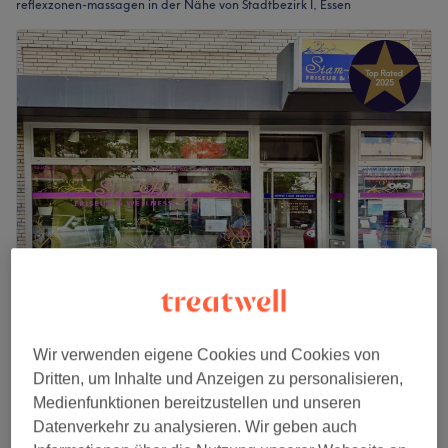
reflexzonen-massagen in der Nähe von Stadtbezirk I, Essen
Siam Beauty Thai Massage und Wellness
4,9
245 Bewertungen
Wir verwenden eigene Cookies und Cookies von
Rüttenscheid, Essen
Auf Karte anzeigen
Dritten, um Inhalte und Anzeigen zu personalisieren,
Fußreflexzonenmassage
ab
35 €
Medienfunktionen bereitzustellen und unseren
30 Min. - 1 Std.
Datenverkehr zu analysieren. Wir geben auch