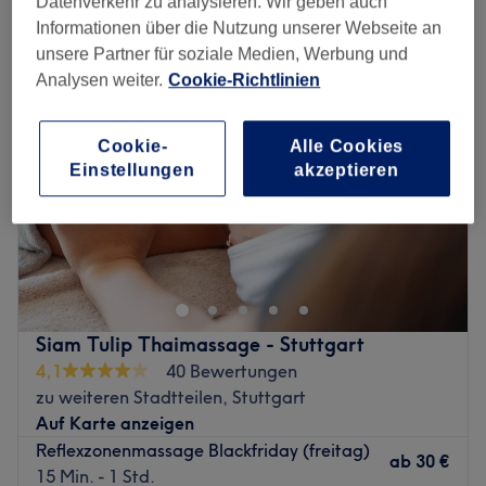
Datenverkehr zu analysieren. Wir geben auch
reflexzonen-massagen in der Nähe von Rotebühl, Stuttgart
Informationen über die Nutzung unserer Webseite an
unsere Partner für soziale Medien, Werbung und
Analysen weiter.
Cookie-Richtlinien
Cookie-
Alle Cookies
Einstellungen
akzeptieren
Siam Tulip Thaimassage - Stuttgart
4,1
40 Bewertungen
zu weiteren Stadtteilen, Stuttgart
Auf Karte anzeigen
Reflexzonenmassage Blackfriday (freitag)
ab
30 €
15 Min. - 1 Std.