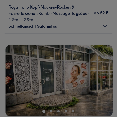
Royal tulip Kopf-Nacken-Rücken &
ab
59 €
Fußreflexzonen Kombi-Massage Tagsüber
1 Std. - 2 Std.
Schnellansicht Saloninfos
Montag
10:00
–
19:00
Dienstag
10:00
–
19:00
Mittwoch
10:00
–
19:00
Donnerstag
10:00
–
19:00
Freitag
10:00
–
19:00
Samstag
10:00
–
19:00
Sonntag
Geschlossen
Du sehnst dich nach Entspannung und Wohlbefinden?
Dann solltest du Siam Tulip Thaimassage in Stuttgart
West unbedingt einen Besuch abstatten. Hier wirst du von
Kopf bis Fuß mit Thai- sowie Ölmassagen verwöhnt,
sodass du Überlastung und Unruhe von dir schütteln