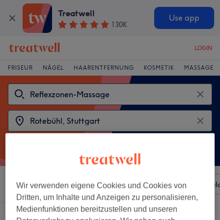
Treatwell
Use app
130K
LOGIN
FRISEUR
NÄGEL
HAARENTFERNUNG
KOSMETIK
MASSAGE
Sortieren nach
Beliebiger Preis
Besonderheiten
Sal
Wir verwenden eigene Cookies und Cookies von
Dritten, um Inhalte und Anzeigen zu personalisieren,
Medienfunktionen bereitzustellen und unseren
2 Salons die anbieten: