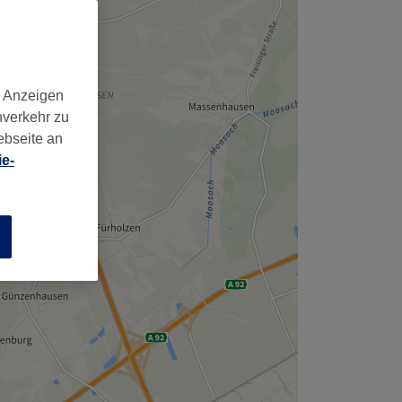
,
d Anzeigen
nverkehr zu
ebseite an
e-
n