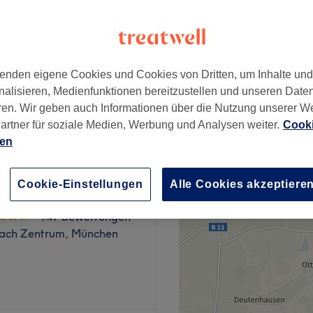
128 Bewertungen
bachviertel, München
enden eigene Cookies und Cookies von Dritten, um Inhalte un
nalisieren, Medienfunktionen bereitzustellen und unseren Date
ab
35 €
ren. Wir geben auch Informationen über die Nutzung unserer W
artner für soziale Medien, Werbung und Analysen weiter.
Cooki
ien
Cookie-Einstellungen
Alle Cookies akzeptiere
bar im Pep
747 Bewertungen
ach Zentrum, München
Massagepraxis in München