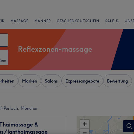
IK
MASSAGE
MÄNNER
GESCHENKGUTSCHEIN
SALE %
UNS
Reflexzonen-massage
atum
rheiten
Marken
Salons
Expressangebote
Bewertung
f-Perlach, München
+
 Thaimassage &
s / Janthaimassage
−