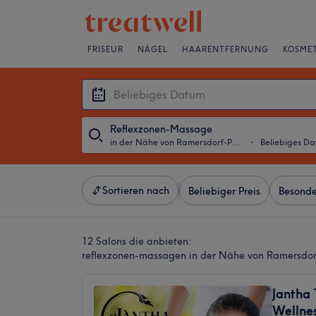
FRISEUR
NÄGEL
HAARENTFERNUNG
KOSMET
Reflexzonen-Massage
in der Nähe von Ramersdorf-Perlach, München
・
Beliebiges D
Sortieren nach
Beliebiger Preis
Besonde
12 Salons die anbieten:
reflexzonen-massagen in der Nähe von Ramersdor
Jantha
Wellnes