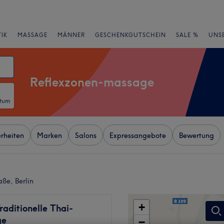
IK
MASSAGE
MÄNNER
GESCHENKGUTSCHEIN
SALE %
UNS
Reflexzonen-massage
atum
rheiten
Marken
Salons
Expressangebote
Bewertung
ße, Berlin
+
raditionelle Thai-
ge
−