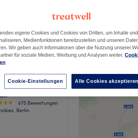
146 Bewertungen
rfplatz, Berlin
enden eigene Cookies und Cookies von Dritten, um Inhalte un
nalisieren, Medienfunktionen bereitzustellen und unseren Date
ab
45 €
ren. Wir geben auch Informationen über die Nutzung unserer W
artner für soziale Medien, Werbung und Analysen weiter.
Cooki
ien
Cookie-Einstellungen
Alle Cookies akzeptiere
Spa - Vietnamesische
gen
675 Bewertungen
nkiez, Berlin
etet dir ein vielfältiges