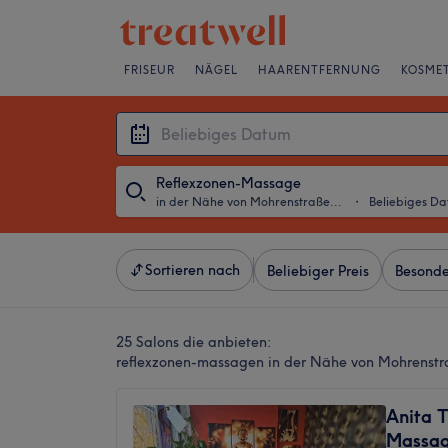
FRISEUR
NÄGEL
HAARENTFERNUNG
KOSMET
Reflexzonen-Massage
in der Nähe von Mohrenstraße, Berlin
・
Beliebiges D
Sortieren nach
Beliebiger Preis
Besonde
25 Salons die anbieten:
reflexzonen-massagen in der Nähe von Mohrenstra
Anita T
Massa