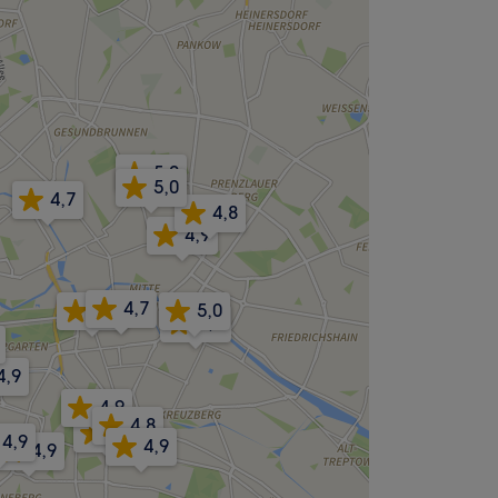
5,0
5,0
4,7
4,8
4,9
4,7
5,0
5,0
4,9
4,9
4,9
4,8
4,9
4,9
4,9
4,9