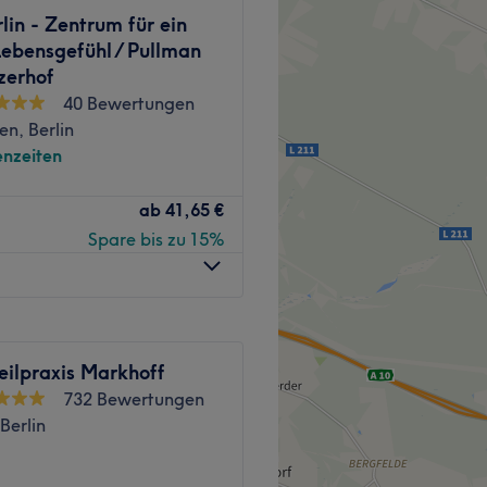
lin - Zentrum für ein
ebensgefühl / Pullman
zerhof
ches dir hilft, Verspannungen
40 Bewertungen
neration zu fördern.
en, Berlin
nzeiten
nicht unbedingt einen
ab
41,65 €
Kosmetikstudio Grace Spa
Spare bis zu 15%
. Egal ob Microneedling,
 freundlich.
nnst du dich entspannt
d lass dich von Kopf bis
Zurück zur Salonansicht
eilpraxis Markhoff
 nur drei Gehminuten vom
732 Bewertungen
Berlin
usgesprochen qualifiziert