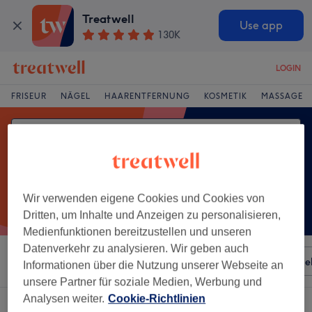
Treatwell
Use app
130K
LOGIN
FRISEUR
NÄGEL
HAARENTFERNUNG
KOSMETIK
MASSAGE
Wir verwenden eigene Cookies und Cookies von
Dritten, um Inhalte und Anzeigen zu personalisieren,
Medienfunktionen bereitzustellen und unseren
Datenverkehr zu analysieren. Wir geben auch
Sortieren nach
Besonderheiten
Salons
Expressange
Informationen über die Nutzung unserer Webseite an
unsere Partner für soziale Medien, Werbung und
Analysen weiter.
Cookie-Richtlinien
Ein Salon, der anbietet: