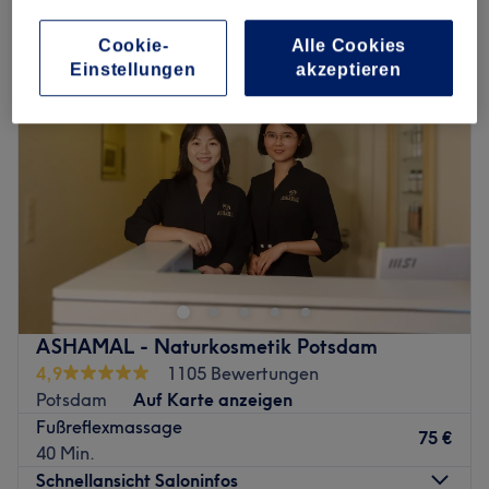
reflexzonen-massage in der Nähe von Holländisches Viertel, Potsdam
Cookie-
Alle Cookies
Einstellungen
akzeptieren
ASHAMAL - Naturkosmetik Potsdam
4,9
1105 Bewertungen
Potsdam
Auf Karte anzeigen
Fußreflexmassage
75 €
40 Min.
Schnellansicht Saloninfos