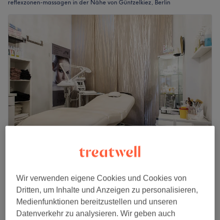
reflexzonen-massagen in der Nähe von Güntzelkiez, Berlin
Sk Kosmetik Wellness Fusspflege
4,8
874 Bewertungen
Wir verwenden eigene Cookies und Cookies von
Wilmersdorf, Berlin
Auf Karte anzeigen
Dritten, um Inhalte und Anzeigen zu personalisieren,
Kopf, Nacken & Rückenmassage für Männer
Medienfunktionen bereitzustellen und unseren
ab
40 €
oder Frauen
Datenverkehr zu analysieren. Wir geben auch
30 Min. - 1 Std.