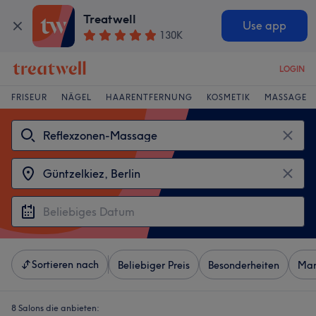
Treatwell
Use app
130K
LOGIN
FRISEUR
NÄGEL
HAARENTFERNUNG
KOSMETIK
MASSAGE
Sortieren nach
Beliebiger Preis
Besonderheiten
Mar
8 Salons die anbieten: