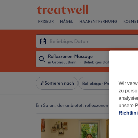
FRISEUR
NÄGEL
HAARENTFERNUNG
KOSMET
Reflexzonen-Massage
in Gronau, Bonn
・
Beliebiges Datum
Sortieren nach
Wir verw
Beliebiger Preis
Besonde
zu perso
analysie
Ein Salon, der anbietet:
reflexzonen-massage in 
unsere P
Richtlin
Bonna 
4,7
Gronau,