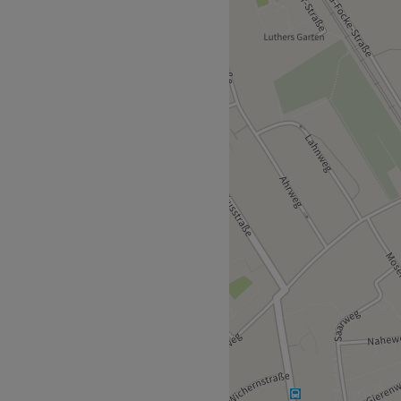
etreuung und sein
t sich nur 2 Gehminuten vom
setzt alles daran, dass du
essionell.
 Produkte.
hrsmitteln zu erreichen.
Zurück zur Salonansicht