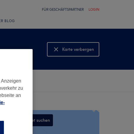
FÜR GESCHÄFTSPARTNER
LOGIN
ER BLOG
Karte verbergen
Karte anzeigen
d Anzeigen
nverkehr zu
ebseite an
e-
In diesem Gebiet suchen
n
,