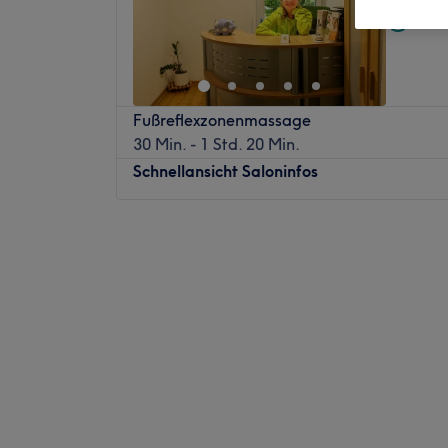
Nebe
Fußreflexzonenmassage
30 Min. - 1 Std. 20 Min.
Schnellansicht Saloninfos
Montag
08:30
–
19:00
Dienstag
08:30
–
19:00
Mittwoch
08:30
–
19:00
Donnerstag
08:30
–
19:00
Freitag
08:30
–
17:00
Samstag
Geschlossen
Sonntag
Geschlossen
Bonna Dea Bonn ist ein Massagestudio, das
Dieses Studio bietet eine Vielzahl von Dien