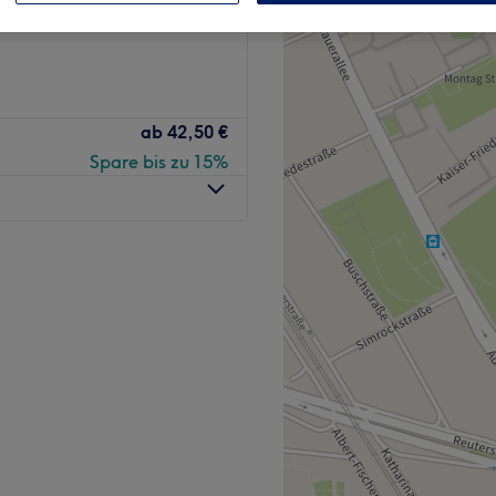
nzeiten
ab
42,50 €
Spare bis zu 15%
 sich in Bonn befindet.
stleistungen an und ist