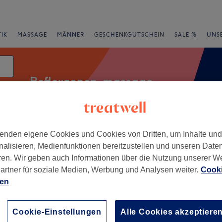
IK
MASSAGE
MÄNNER
GESCHENKGUTSCHEIN
SALE %
UNS
Reflexzonen-massage
enden eigene Cookies und Cookies von Dritten, um Inhalte un
rheiten
Salons
Expressangebote
Bewertung
nalisieren, Medienfunktionen bereitzustellen und unseren Date
ren. Wir geben auch Informationen über die Nutzung unserer W
Gronau, Bonn
artner für soziale Medien, Werbung und Analysen weiter.
Cooki
ien
+
Dea Bonn
11 Bewertungen
−
Cookie-Einstellungen
Alle Cookies akzeptiere
 Bonn