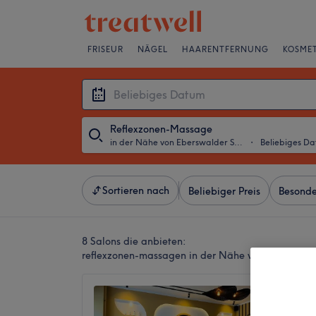
FRISEUR
NÄGEL
HAARENTFERNUNG
KOSMET
Reflexzonen-Massage
in der Nähe von Eberswalder Straße, Berlin
・
Beliebiges D
Sortieren nach
Beliebiger Preis
Besonde
8 Salons die anbieten:
reflexzonen-massagen in der Nähe von Eberswalde
VI Spa
4,9