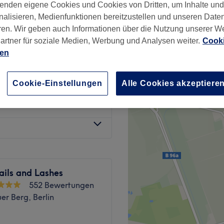
enden eigene Cookies und Cookies von Dritten, um Inhalte un
wertungen
nalisieren, Medienfunktionen bereitzustellen und unseren Date
er Berg, Berlin
ren. Wir geben auch Informationen über die Nutzung unserer W
artner für soziale Medien, Werbung und Analysen weiter.
Cooki
ien
ab
45 €
Cookie-Einstellungen
Alle Cookies akzeptiere
ab
45 €
ails and Lashes
552 Bewertungen
er Berg, Berlin