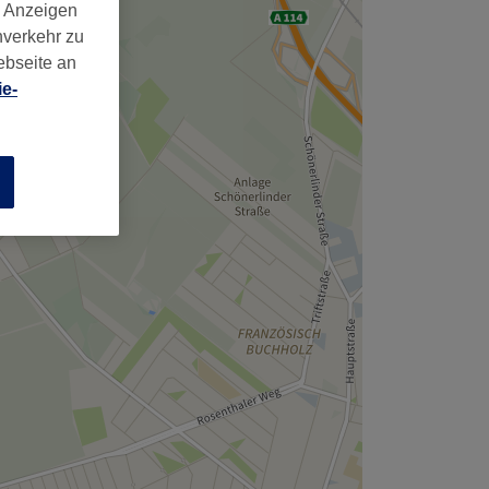
,
d Anzeigen
nverkehr zu
ebseite an
e-
n