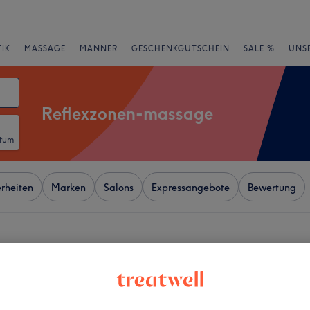
IK
MASSAGE
MÄNNER
GESCHENKGUTSCHEIN
SALE %
UNS
Reflexzonen-massage
atum
rheiten
Marken
Salons
Expressangebote
Bewertung
r Straße, Berlin
+
−