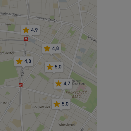
4,9
4,8
4,8
5,0
4,7
5,0