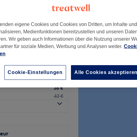
enden eigene Cookies und Cookies von Dritten, um Inhalte un
nalisieren, Medienfunktionen bereitzustellen und unseren Date
aditionelle Bartrasur -
50 €
ren. Wir geben auch Informationen über die Nutzung unserer W
artner für soziale Medien, Werbung und Analysen weiter.
Cooki
63 €
ien
aditionelle Bartrasur -
70 €
g - Gesichtsmaske
Cookie-Einstellungen
Alle Cookies akzeptiere
83 €
38 €
43 €
seur