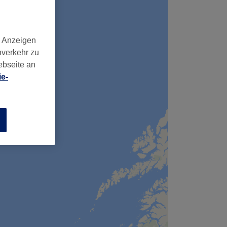
d Anzeigen
nverkehr zu
ebseite an
e-
n