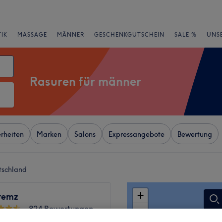
IK
MASSAGE
MÄNNER
GESCHENKGUTSCHEIN
SALE %
UNS
Rasuren für männer
rheiten
Marken
Salons
Expressangebote
Bewertung
tschland
+
remz
824 Bewertungen
−
terstraße, Berlin