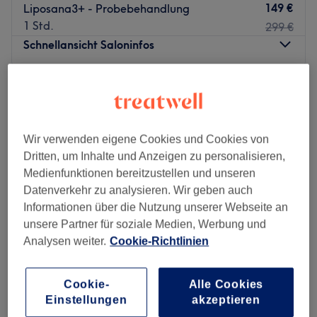
149 €
Liposana3+ - Probebehandlung
1 Std.
299 €
Schnellansicht Saloninfos
Montag
09:30
–
18:00
Dienstag
Geschlossen
Mittwoch
09:30
–
18:00
Donnerstag
09:30
–
20:00
Wir verwenden eigene Cookies und Cookies von
Freitag
09:30
–
20:00
Dritten, um Inhalte und Anzeigen zu personalisieren,
Samstag
10:00
–
16:00
Medienfunktionen bereitzustellen und unseren
Sonntag
Geschlossen
Datenverkehr zu analysieren. Wir geben auch
Informationen über die Nutzung unserer Webseite an
Für ein strahlendes Hautbild und ein strafferes und
unsere Partner für soziale Medien, Werbung und
schlankeres Körperempfinden haben wir in Wiesbaden
Analysen weiter.
Cookie-Richtlinien
einen echten Geheimtipp für dich: Leilas Hydrafacials &
Skincare. Hier wird das Beste aus deiner Schönheit
Cookie-
Alle Cookies
herausgeholt.
Your Skinbar
Einstellungen
akzeptieren
Nächste öffentliche Verkehrsmittel:
4,9
34 Bewertungen