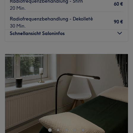
Radiofrequenzbehandlung - Stirn
60 €
20 Min.
Radiofrequenzbehandlung - Dekolletè
90 €
30 Min.
Schnellansicht Saloninfos
Montag
Geschlossen
Dienstag
09:00
–
18:00
Mittwoch
09:00
–
18:00
Donnerstag
09:00
–
18:00
Freitag
09:00
–
19:00
Samstag
09:00
–
18:00
Sonntag
Geschlossen
HAIR
und
BEAUTY
wird hier großgeschrieben!
Auf der Suche nach einem
Friseurstudio oder
Kosmetiksalon
, der mit Vertrauen, Innovation und
Erfahrung vorangeht? Im Lizan Cosmetics in Eppendorf