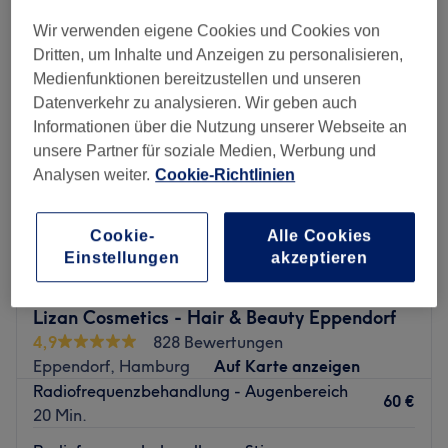
radiofrequenzbehandlung in der Nähe von Alsterdorf, Hamburg
Wir verwenden eigene Cookies und Cookies von
Dritten, um Inhalte und Anzeigen zu personalisieren,
Medienfunktionen bereitzustellen und unseren
Datenverkehr zu analysieren. Wir geben auch
Informationen über die Nutzung unserer Webseite an
unsere Partner für soziale Medien, Werbung und
Analysen weiter.
Cookie-Richtlinien
Cookie-
Alle Cookies
Einstellungen
akzeptieren
Lizan Cosmetics - Hair & Beauty Eppendorf
4,9
828 Bewertungen
Eppendorf, Hamburg
Auf Karte anzeigen
Radiofrequenzbehandlung - Augenbereich
60 €
20 Min.