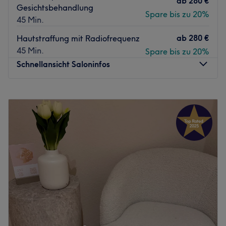
ab
280 €
Gesichtsbehandlung
Spare bis zu 20%
45 Min.
ab
280 €
Hautstraffung mit Radiofrequenz
45 Min.
Spare bis zu 20%
Schnellansicht Saloninfos
Montag
10:00
–
19:00
Dienstag
10:00
–
19:00
Mittwoch
10:00
–
19:00
Donnerstag
10:00
–
19:00
Freitag
10:00
–
19:00
Samstag
10:00
–
19:00
Sonntag
Geschlossen
Ein Besuch im Kosmetikstudio Add Beauty in Frankfurt, im
Stadteil Westend-Süd, ist wie eine Reise in die Welt der
Schönheit und Entspannung. Egal ob eine wohltuende
Massage, ein kreatives Nageldesign oder eine