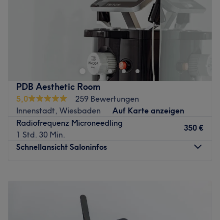
Kosmetik.
Sonntag
Geschlossen
Produkte und Produktmarken: Zo Skin Obagi (USA), HL,
Christina, Noon (Israel), Swiss Color (Österreich).
Zurück zur Salonansicht
Extras: Akademie zur Ausbildung in verschiedenen
Kosmetikbereichen, kostenlose Getränke,
Paarbehandlung.
Zurück zur Salonansicht
PDB Aesthetic Room
5,0
259 Bewertungen
Innenstadt, Wiesbaden
Auf Karte anzeigen
Radiofrequenz Microneedling
350 €
1 Std. 30 Min.
Schnellansicht Saloninfos
Montag
10:00
–
18:00
Dienstag
10:00
–
18:00
Mittwoch
Geschlossen
Donnerstag
10:00
–
18:00