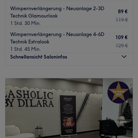
Wimpernverlängerung - Neuanlage 2-3D
89 €
Technik Glamourlook
119 €
1 Std. 30 Min.
Wimpernverlängerung - Neuanlage 4-6D
109 €
Technik Extralook
129 €
1 Std. 45 Min.
Schnellansicht Saloninfos
Montag
10:00
–
20:00
Dienstag
10:00
–
20:00
Mittwoch
10:00
–
20:00
Donnerstag
10:00
–
20:00
Freitag
10:00
–
20:00
Samstag
10:00
–
18:00
Sonntag
Geschlossen
Du bist auf der Suche nach einer kleinen Erholungspause?