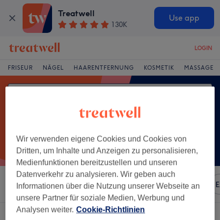
Treatwell
Use app
130K
LOGIN
FRISEUR
NÄGEL
HAARENTFERNUNG
KOSMETIK
MASSAGE
Wir verwenden eigene Cookies und Cookies von
Dritten, um Inhalte und Anzeigen zu personalisieren,
Medienfunktionen bereitzustellen und unseren
Datenverkehr zu analysieren. Wir geben auch
Sortieren nach
Besonderheiten
Marken
Salons
E
Informationen über die Nutzung unserer Webseite an
unsere Partner für soziale Medien, Werbung und
Analysen weiter.
Cookie-Richtlinien
Ein Salon, der anbietet:
ponyschnitt in Waltershausen, Thüringen