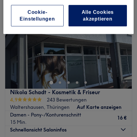
Cookie-
Alle Cookies
Einstellungen
akzeptieren
Nikola Schadt - Kosmetik & Friseur
4,9
243 Bewertungen
Waltershausen, Thüringen
Auf Karte anzeigen
Damen - Pony-/Konturenschnitt
16 €
15 Min.
Schnellansicht Saloninfos