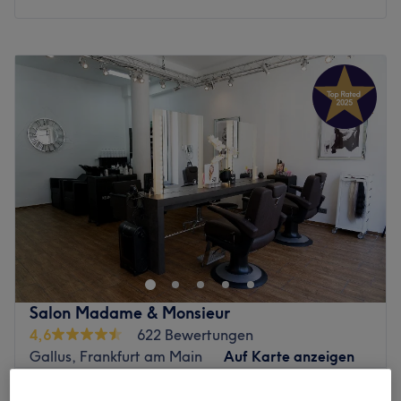
Montag
10:00
–
14:00
Dienstag
10:00
–
20:00
Mittwoch
10:00
–
20:00
Donnerstag
10:00
–
20:00
Freitag
10:00
–
20:00
Samstag
10:00
–
15:00
Sonntag
Geschlossen
Erlebe die Faszination lebendiger Haarfarben und
harmonischer, ausdrucksstarker Colorationen in der
Königswarter Straße 2, Ecke Sandweg. Im gemütlichen
Salon mit Altbau-Flair sorgen Oliver Moch und sein Team
für präzise Looks auf höchstem technischen Niveau. Die
Salon Madame & Monsieur
verwendeten Pflegeprodukte kommen unter anderem vom
4,6
622 Bewertungen
Label Glynt, milk_shake und sind nichts, was es von der
Gallus, Frankfurt am Main
Auf Karte anzeigen
Stange gibt. Buch dir easy und bequem mit Treatwell
Damen - Pony schneiden
deinen Wunschtermin und komm vorbei!
10 €
10 Min.