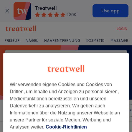
Treatwell
Use app
130K
LOGIN
FRISEUR
NÄGEL
HAARENTFERNUNG
KOSMETIK
MASSAGE
Wir verwenden eigene Cookies und Cookies von
Dritten, um Inhalte und Anzeigen zu personalisieren,
Medienfunktionen bereitzustellen und unseren
Datenverkehr zu analysieren. Wir geben auch
Sortieren nach
Besonderheiten
Marken
Salons
E
Informationen über die Nutzung unserer Webseite an
unsere Partner für soziale Medien, Werbung und
Analysen weiter.
Cookie-Richtlinien
Ein Salon, der anbietet:
ponyschnitt in Rheine, Nordrhein-Westfalen