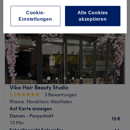
Cookie-
Alle Cookies
Einstellungen
akzeptieren
Vika Hair Beauty Studio
5,0
3 Bewertungen
Rheine, Nordrhein-Westfalen
Auf Karte anzeigen
Damen - Ponyschnitt
10 €
10 Min.
Schnellansicht Saloninfos