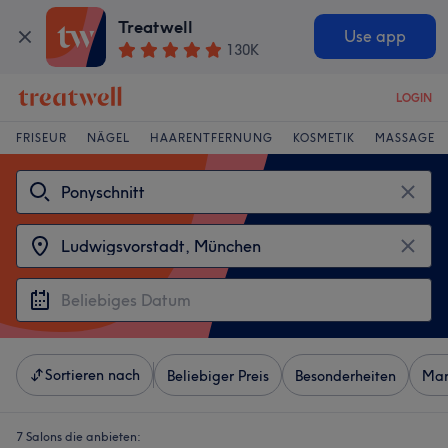
Treatwell
Use app
130K
LOGIN
FRISEUR
NÄGEL
HAARENTFERNUNG
KOSMETIK
MASSAGE
Sortieren nach
Beliebiger Preis
Besonderheiten
Mar
7 Salons die anbieten: