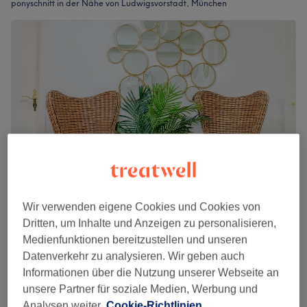
ponyschnitt in der Nähe von Ludwigsvorstadt, München
Wir verwenden eigene Cookies und Cookies von
Friseur & Kosmetik Vianbeauty
Dritten, um Inhalte und Anzeigen zu personalisieren,
4,8
1046 Bewertungen
Medienfunktionen bereitzustellen und unseren
Sendling, München
Auf Karte anzeigen
Datenverkehr zu analysieren. Wir geben auch
Damen - Ponyschnitt
Informationen über die Nutzung unserer Webseite an
10 €
10 Min.
unsere Partner für soziale Medien, Werbung und
Schnellansicht Saloninfos
Analysen weiter.
Cookie-Richtlinien