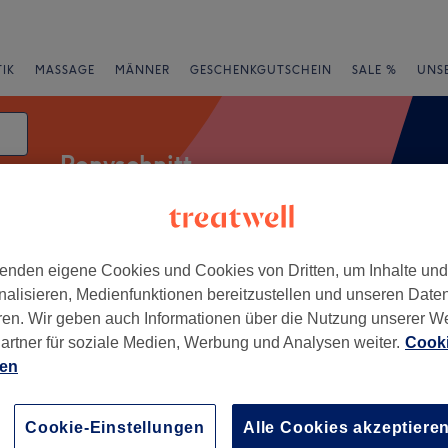
IK
MASSAGE
MÄNNER
GESCHENKGUTSCHEIN
SALE %
UNS
Ponyschnitt
m
enden eigene Cookies und Cookies von Dritten, um Inhalte un
rheiten
Salons
Expressangebote
Bewertung
nalisieren, Medienfunktionen bereitzustellen und unseren Date
ren. Wir geben auch Informationen über die Nutzung unserer W
n Mülheim, Köln
artner für soziale Medien, Werbung und Analysen weiter.
Cooki
ien
+
a Plenker Hair &
−
Cookie-Einstellungen
Alle Cookies akzeptiere
659 Bewertungen