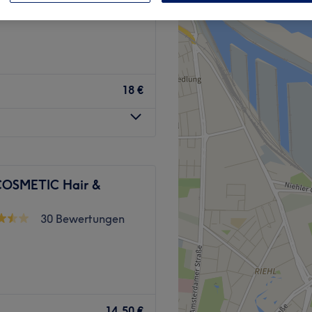
öln
18 €
COSMETIC Hair &
30 Bewertungen
14,50 €