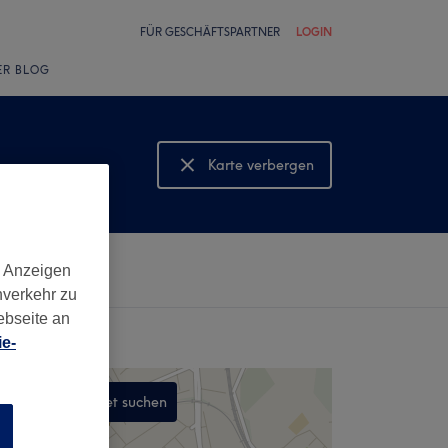
FÜR GESCHÄFTSPARTNER
LOGIN
ER BLOG
Karte verbergen
Karte anzeigen
d Anzeigen
nverkehr zu
ebseite an
e-
In diesem Gebiet suchen
n
,