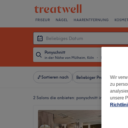
FRISEUR
NÄGEL
HAARENTFERNUNG
KOSMET
Ponyschnitt
in der Nähe von Mülheim, Köln
・
Beliebiges Datu
Sortieren nach
Wir verw
Beliebiger Preis
Besonde
zu perso
analysie
2 Salons die anbieten:
ponyschnitt in der Nähe vo
unsere P
Richtlin
Vaness
Beauty
4,9