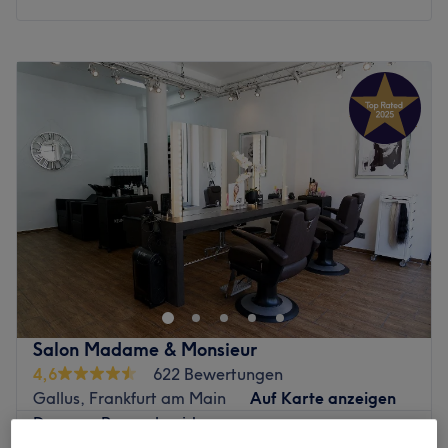
Montag
10:00
–
14:00
Dienstag
10:00
–
20:00
Mittwoch
10:00
–
20:00
Donnerstag
10:00
–
20:00
Freitag
10:00
–
20:00
Samstag
10:00
–
15:00
Sonntag
Geschlossen
Erlebe die Faszination lebendiger Haarfarben und
harmonischer, ausdrucksstarker Colorationen in der
Königswarter Straße 2, Ecke Sandweg. Im gemütlichen
Salon mit Altbau-Flair sorgen Oliver Moch und sein Team
für präzise Looks auf höchstem technischen Niveau. Die
Salon Madame & Monsieur
verwendeten Pflegeprodukte kommen unter anderem vom
4,6
622 Bewertungen
Label Glynt, milk_shake und sind nichts, was es von der
Gallus, Frankfurt am Main
Auf Karte anzeigen
Stange gibt. Buch dir easy und bequem mit Treatwell
Damen - Pony schneiden
deinen Wunschtermin und komm vorbei!
10 €
10 Min.