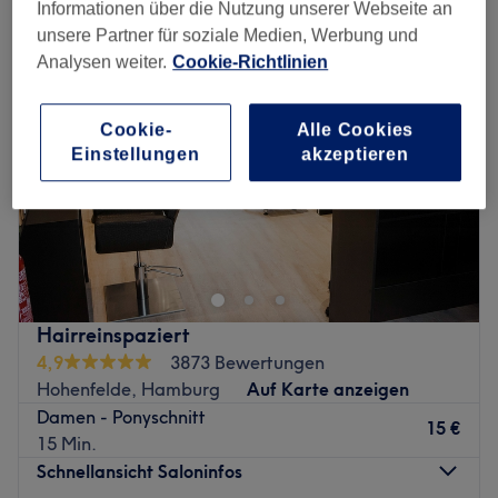
Informationen über die Nutzung unserer Webseite an
unsere Partner für soziale Medien, Werbung und
Analysen weiter.
Cookie-Richtlinien
Cookie-
Alle Cookies
Einstellungen
akzeptieren
Hairreinspaziert
4,9
3873 Bewertungen
Hohenfelde, Hamburg
Auf Karte anzeigen
Damen - Ponyschnitt
15 €
15 Min.
Schnellansicht Saloninfos