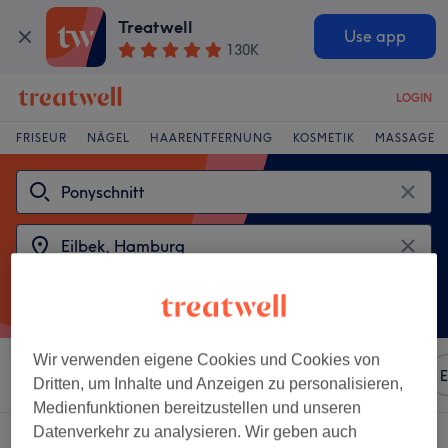
Treatwell
Use app
130K
LOGIN
FRISEUR
NÄGEL
HAARENTFERNUNG
KOSMETIK
MASSAGE
Wir verwenden eigene Cookies und Cookies von
Sortieren nach
Beliebiger Preis
Marken
Salons
E
Dritten, um Inhalte und Anzeigen zu personalisieren,
Medienfunktionen bereitzustellen und unseren
Datenverkehr zu analysieren. Wir geben auch
2 Salons die anbieten:
ponyschnitt in der Nähe von Eilbek, Hamburg