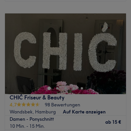
Montag
Geschlossen
Dienstag
10:00
–
18:00
Mittwoch
10:00
–
18:00
Donnerstag
10:00
–
18:00
Freitag
10:00
–
18:00
Samstag
09:00
–
15:00
Sonntag
Geschlossen
Hairreinspaziert! Genieße und entspanne dich im
schicken Friseur-Salon am Mühlendamm in Hamburg-
Hohenfelde. Bei -- Hairreinspaziert -- bekommst du ein
professionelles Styling in Wohlfühlatmosphäre. Egal ob
Haarschnitte, Colorationen, Frisuren oder Dauerwellen -
CHIĆ Friseur & Beauty
das kompetente Team arbeitet versiert und ist immer auf
4,7
98 Bewertungen
dem neuesten Stand aktueller Trends und Techniken.
Wandsbek, Hamburg
Auf Karte anzeigen
Gemeinsam mit ihnen wird dein persönlicher Traum-Look
Damen - Ponyschnitt
kreiert, der dir lange Freude machen wird und deine
ab
15 €
10 Min. - 15 Min.
Persönlichkeit unterstreicht. Deinen Wunschtermin buchst