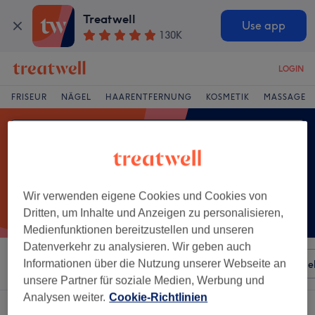
Treatwell
Use app
130K
LOGIN
FRISEUR
NÄGEL
HAARENTFERNUNG
KOSMETIK
MASSAGE
Wir verwenden eigene Cookies und Cookies von
Dritten, um Inhalte und Anzeigen zu personalisieren,
Medienfunktionen bereitzustellen und unseren
Datenverkehr zu analysieren. Wir geben auch
Sortieren nach
Informationen über die Nutzung unserer Webseite an
Besonderheiten
Salons
Expressange
unsere Partner für soziale Medien, Werbung und
Analysen weiter.
Cookie-Richtlinien
Ein Salon, der anbietet:
ponyschnitt in Gross-Umstadt, Hessen