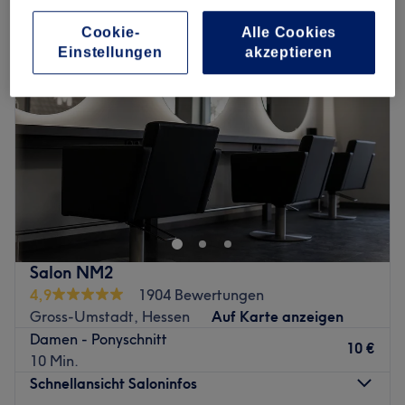
Cookie-
Alle Cookies
Einstellungen
akzeptieren
Salon NM2
4,9
1904 Bewertungen
Gross-Umstadt, Hessen
Auf Karte anzeigen
Damen - Ponyschnitt
10 €
10 Min.
Schnellansicht Saloninfos