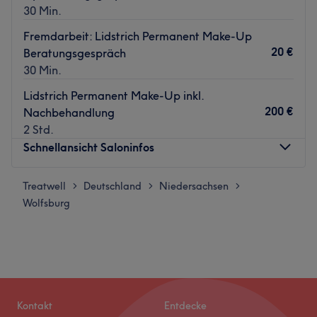
30 Min.
Fremdarbeit: Lidstrich Permanent Make-Up
20 €
Beratungsgespräch
30 Min.
Lidstrich Permanent Make-Up inkl.
200 €
Nachbehandlung
2 Std.
Schnellansicht Saloninfos
Treatwell
Montag
Deutschland
Niedersachsen
13:00
–
17:00
>
>
>
Wolfsburg
Dienstag
13:00
–
17:00
Mittwoch
13:00
–
17:00
Donnerstag
13:00
–
17:00
Freitag
13:00
–
17:00
Samstag
Geschlossen
Sonntag
Geschlossen
Kontakt
Entdecke