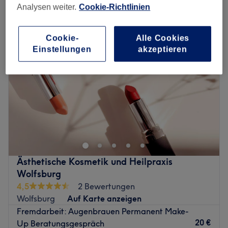
permanent & semi-permanent make-up in Wolfsburg
Analysen weiter.
Cookie-Richtlinien
Cookie-
Alle Cookies
Einstellungen
akzeptieren
Ästhetische Kosmetik und Heilpraxis
Wolfsburg
4,5
2 Bewertungen
Wolfsburg
Auf Karte anzeigen
Fremdarbeit: Augenbrauen Permanent Make-
20 €
Up Beratungsgespräch