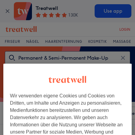
Treatwell
Use app
130K
LOGIN
FRISEUR
NÄGEL
HAARENTFERNUNG
KOSMETIK
MASSAGE
Wir verwenden eigene Cookies und Cookies von
Dritten, um Inhalte und Anzeigen zu personalisieren,
Medienfunktionen bereitzustellen und unseren
Sortieren nach
Beliebiger Preis
Salons
Expressange
Datenverkehr zu analysieren. Wir geben auch
Informationen über die Nutzung unserer Webseite an
Ein Salon, der anbietet:
unsere Partner für soziale Medien, Werbung und