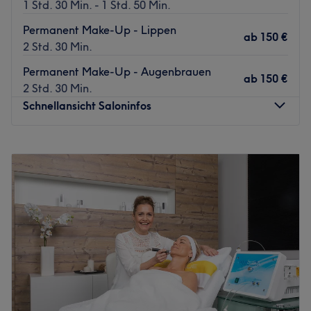
1 Std. 30 Min. - 1 Std. 50 Min.
Permanent Make-Up - Lippen
ab
150 €
2 Std. 30 Min.
Permanent Make-Up - Augenbrauen
ab
150 €
2 Std. 30 Min.
Schnellansicht Saloninfos
Montag
13:00
–
18:00
Dienstag
13:00
–
18:00
Mittwoch
13:00
–
18:00
Donnerstag
13:00
–
18:00
Freitag
13:00
–
18:00
Samstag
09:00
–
16:00
Sonntag
Geschlossen
In Wernigerode bietet dir der stilvolle Salon Beauty Studio
alles, was du für deine Schönheit brauchst. Egal ob eine
Augenbrauenlaminierung, kosmetische Fußpflege oder