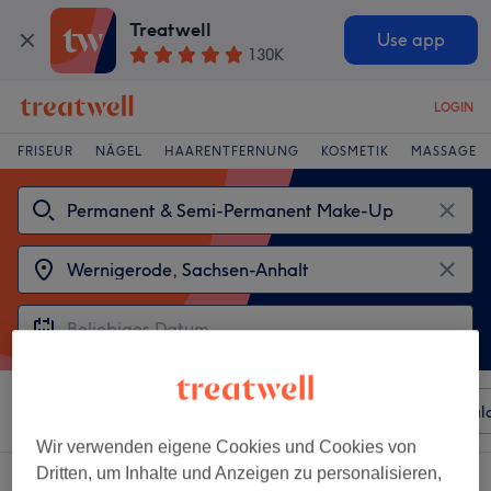
Treatwell
Use app
130K
LOGIN
FRISEUR
NÄGEL
HAARENTFERNUNG
KOSMETIK
MASSAGE
Sortieren nach
Beliebiger Preis
Besonderheiten
Sal
Wir verwenden eigene Cookies und Cookies von
Dritten, um Inhalte und Anzeigen zu personalisieren,
2 Salons die anbieten: