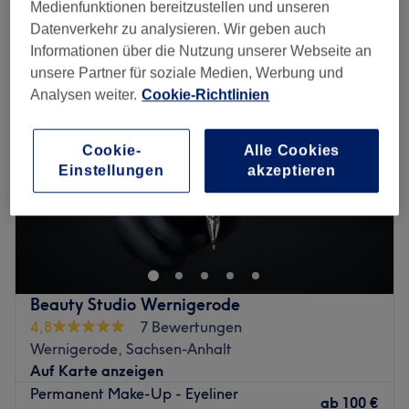
permanent & semi-permanent make-up in Wernigerode, Sachsen-
Medienfunktionen bereitzustellen und unseren
Anhalt
Datenverkehr zu analysieren. Wir geben auch
Informationen über die Nutzung unserer Webseite an
unsere Partner für soziale Medien, Werbung und
Analysen weiter.
Cookie-Richtlinien
Cookie-
Alle Cookies
Einstellungen
akzeptieren
Beauty Studio Wernigerode
4,8
7 Bewertungen
Wernigerode, Sachsen-Anhalt
Auf Karte anzeigen
Permanent Make-Up - Eyeliner
ab
100 €